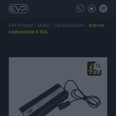
EVP Poland
/
Sklep
/
Dla Dealerów
/
Surron
Ładowarka S 10A