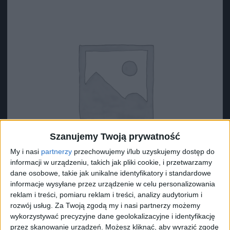
Szanujemy Twoją prywatność
My i nasi
partnerzy
przechowujemy i/lub uzyskujemy dostęp do
informacji w urządzeniu, takich jak pliki cookie, i przetwarzamy
dane osobowe, takie jak unikalne identyfikatory i standardowe
informacje wysyłane przez urządzenie w celu personalizowania
reklam i treści, pomiaru reklam i treści, analizy audytorium i
Surron Podkładka 1 (?34*?29*10)
rozwój usług.
Za Twoją zgodą my i nasi partnerzy możemy
wykorzystywać precyzyjne dane geolokalizacyjne i identyfikację
8,73
zł
przez skanowanie urządzeń. Możesz kliknąć, aby wyrazić zgodę