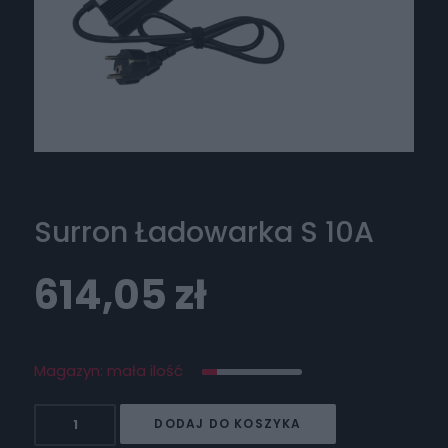
Surron Ładowarka S 10A
614,05
zł
Magazyn: mała ilość
ilość
DODAJ DO KOSZYKA
Surron