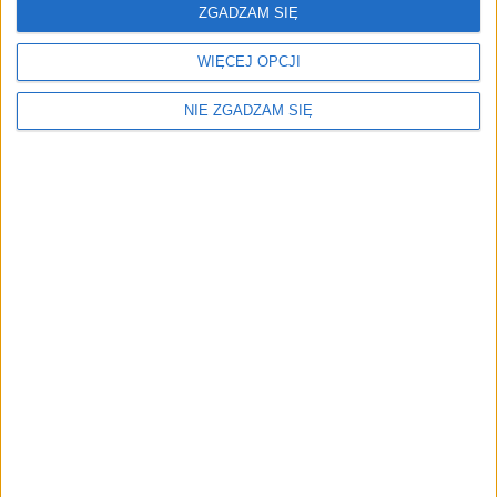
ZOBACZ WIĘCEJ
ZGADZAM SIĘ
WIĘCEJ OPCJI
NIE ZGADZAM SIĘ
Menu
Kim jesteśmy
Nasze marki
Surron
Blog EVP
Sklep
Strefa profesjonalistów
Zostań partnerem EVP