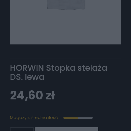
HORWIN Stopka stelaża
DS. lewa
24,60
zł
Magazyn: średnia ilość
ilość