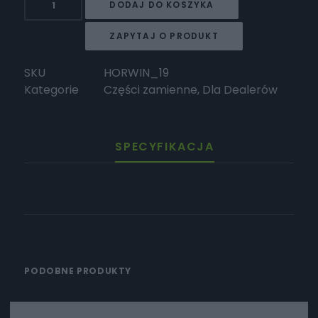
DODAJ DO KOSZYKA
HORWIN
Stopka
ZAPYTAJ O PRODUKT
stelaża
DS.
SKU
HORWIN_19
lewa
Kategorie
Części zamienne
,
Dla Dealerów
SPECYFIKACJA
PODOBNE PRODUKTY