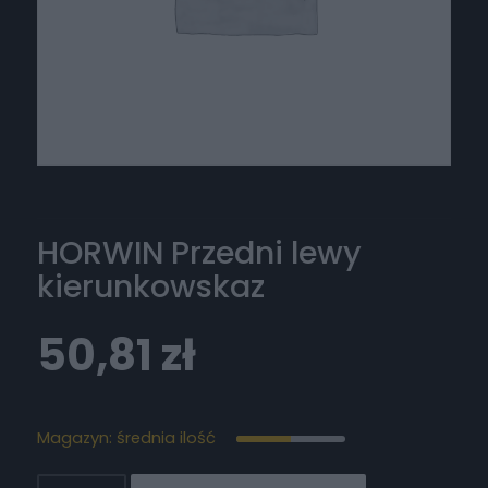
HORWIN Przedni lewy
kierunkowskaz
50,81
zł
Magazyn: średnia ilość
ilość