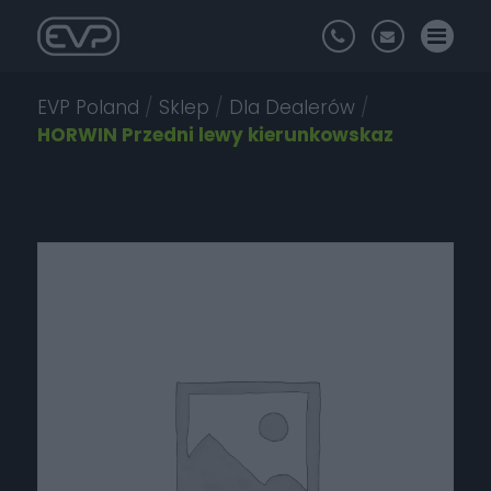
EVP Poland
/
Sklep
/
Dla Dealerów
/
HORWIN Przedni lewy kierunkowskaz