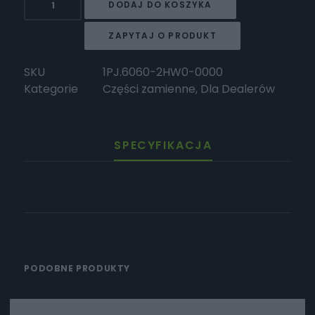
DODAJ DO KOSZYKA
HORWIN
Przedni
ZAPYTAJ O PRODUKT
lewy
kierunkowskaz
SKU
1PJ.6060-2HW0-0000
Kategorie
Części zamienne
,
Dla Dealerów
SPECYFIKACJA
PODOBNE PRODUKTY