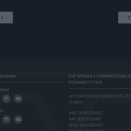
EJ
Z
al Media
EVP SPÓŁKA Z OGRANICZONĄ 
KOMANDYTOWA
land
al. Powstańców Śląskich 22, 30
Kraków
on
KRS: 0000735357
NIP: 6793170348
BDO: 000082090