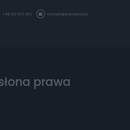
+48 123 000 362
kontakt@evpoland.pl
słona prawa