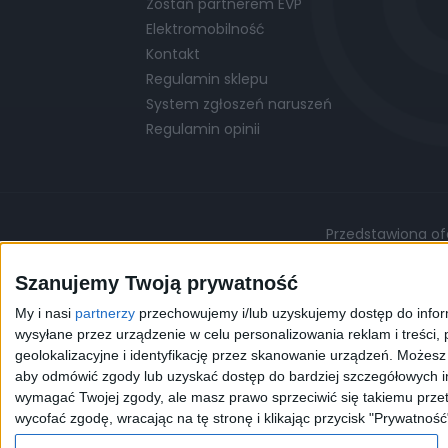
Zostań partnerem EVP
Elektromobilność
Kontakt
Regulamin sklepu
System zgłoszeń naruszeń
Regulamin opinii
Przedstawiona ofe
Podane ceny są cenami przykładowymi i mo
Szanujemy Twoją prywatność
My i nasi
partnerzy
przechowujemy i/lub uzyskujemy dostęp do informa
©
© 2026 EVP
Polityka prywatności
wysyłane przez urządzenie w celu personalizowania reklam i treści, p
geolokalizacyjne i identyfikację przez skanowanie urządzeń. Możes
aby odmówić zgody lub uzyskać dostęp do bardziej szczegółowych in
Korzystając z naszej przeg
wymagać Twojej zgody, ale masz prawo sprzeciwić się takiemu przet
celów statystycznych. W 
wycofać zgodę, wracając na tę stronę i klikając przycisk "Prywatność