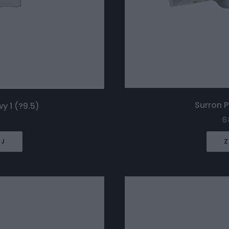
Surron 
y 1 (?9.5)
6
EJ
Z