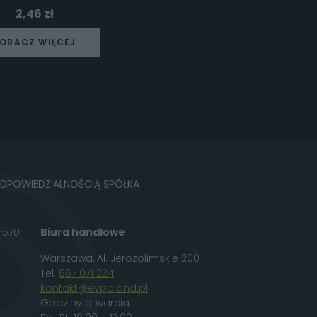
2,46
zł
OBACZ WIĘCEJ
ODPOWIEDZIALNOŚCIĄ SPÓŁKA
-570
Biura handlowe
Warszawa, Al. Jerozolimskie 200
Tel.
667 071 224
kontakt@evpoland.pl
Godziny otwarcia: