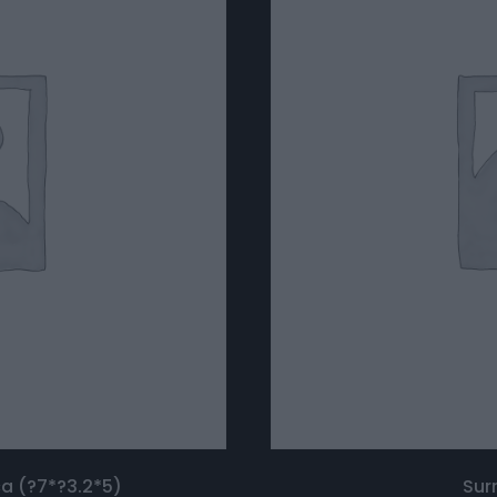
ca (?7*?3.2*5)
Sur