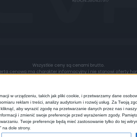
REGON:380437917
Wszystkie ceny są cenami brutto.
rta cenowa ma charakter informacyjny i nie stanowi oferty hand
gą się różnić pod względem zakresu wykonywanych prac, cen, u
walut.
cji w urządzeniu, takich jak pliki cookie, i przetwarzamy dane osobowe
omiaru reklam i treści, analizy audytorium i rozwój usług.
Za Twoją zgo
z kliknąć, aby wyrazić zgodę na przetwarzanie danych przez nas i nasz
formacji i zmienić swoje preferencje przed wyrażeniem zgody.
Pamięta
lądarki wyrażają Państwo zgodę na wykorzystywanie przez nas pli
warzaniu. Twoje preferencje będą mieć zastosowanie tylko do tej wit
programie służącym do obsługi stron internetowych można zmi
" na dole strony.
cookies.