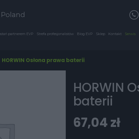
s Poland
stań partnerem EVP
Strefa profesjonalistów
Blog EVP
Sklep
Kontakt
Serwis
/
HORWIN Osłona prawa baterii
HORWIN O
baterii
67,04
zł