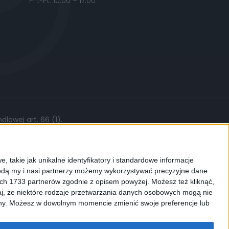
Pn.-Pt. 10:00 – 17:00
lowej art. 66 (1).
żytych części, stawki roboczej czy kursów
, takie jak unikalne identyfikatory i standardowe informacje
dą my i nasi partnerzy możemy wykorzystywać precyzyjne dane
ych 1733 partnerów zgodnie z opisem powyżej. Możesz też kliknąć,
j, że niektóre rodzaje przetwarzania danych osobowych mogą nie
ków cookies. Używamy ich do
ryny. Możesz w dowolnym momencie zmienić swoje preferencje lub
enić ustawienia dotyczące