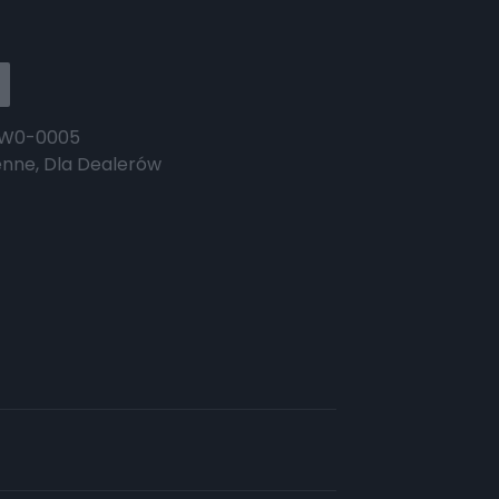
HW0-0005
enne
,
Dla Dealerów