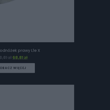
Podnóżek prawy L1e X
8,81
zł
68,81
zł
OBACZ WIĘCEJ