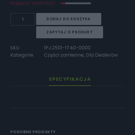
Magazyn: mała ilość
ilość
DODAJ DO KOSZYKA
HORWIN
Nakrętka
ZAPYTAJ O PRODUKT
M22
(bez
SKU
1PJ.2501-1T40-0000
osłony
Kategorie
Części zamienne
,
Dla Dealerów
przeciwpyłowej)
SPECYFIKACJA
PODOBNE PRODUKTY