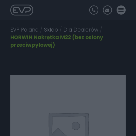
EVP Poland
/
Sklep
/
Dla Dealerów
/
HORWIN Nakrętka M22 (bez osłony
przeciwpyłowej)