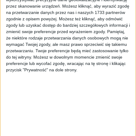
przez skanowanie urządzeń. Możesz kliknąć, aby wyrazić zgodę
Surron Podkładka 1 (?34*?29*10)
na przetwarzanie danych przez nas i naszych 1733 partnerów
zgodnie z opisem powyżej. Możesz też kliknąć, aby odmówić
8,73
zł
zgody lub uzyskać dostęp do bardziej szczegółowych informacji i
zmienić swoje preferencje przed wyrażeniem zgody.
Pamiętaj,
ZOBACZ WIĘCEJ
że niektóre rodzaje przetwarzania danych osobowych mogą nie
wymagać Twojej zgody, ale masz prawo sprzeciwić się takiemu
przetwarzaniu. Twoje preferencje będą mieć zastosowanie tylko
do tej witryny. Możesz w dowolnym momencie zmienić swoje
preferencje lub wycofać zgodę, wracając na tę stronę i klikając
przycisk "Prywatność" na dole strony.