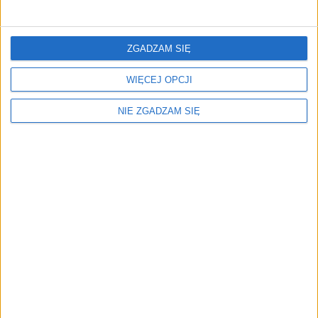
Surron Zakrętka M8
1,11
zł
1,11
zł
ZGADZAM SIĘ
ZOBACZ WIĘCEJ
WIĘCEJ OPCJI
NIE ZGADZAM SIĘ
Menu
Kim jesteśmy
Nasze marki
Surron