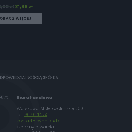
1,89
zł
21,89
zł
OBACZ WIĘCEJ
ODPOWIEDZIALNOŚCIĄ SPÓŁKA
-570
Biura handlowe
Warszawa, Al. Jerozolimskie 200
Tel.
667 071 224
kontakt@evpoland.pl
Godziny otwarcia: