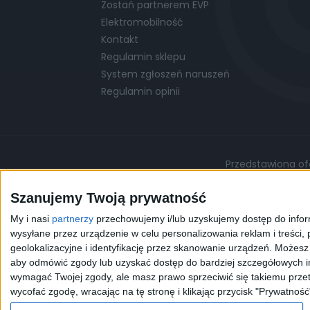
Zostań partnerem EVP
Elektromobilność
Kontakt
Regulamin sklepu
System zgłoszeń naruszeń
Regulamin opinii
Przedstawiona ofe
Podane ceny są cenami przykładowymi i mo
Szanujemy Twoją prywatność
My i nasi
partnerzy
przechowujemy i/lub uzyskujemy dostęp do informa
©
© 2026 EVP
Polityka prywatności
wysyłane przez urządzenie w celu personalizowania reklam i treści, p
geolokalizacyjne i identyfikację przez skanowanie urządzeń. Możes
aby odmówić zgody lub uzyskać dostęp do bardziej szczegółowych in
Korzystając z naszej przeg
wymagać Twojej zgody, ale masz prawo sprzeciwić się takiemu przet
celów statystycznych. W 
wycofać zgodę, wracając na tę stronę i klikając przycisk "Prywatność