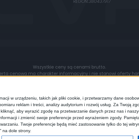
REGON:380437917
Wszystkie ceny są cenami brutto.
rta cenowa ma charakter informacyjny i nie stanowi oferty hand
gą się różnić pod względem zakresu wykonywanych prac, cen, u
walut.
cji w urządzeniu, takich jak pliki cookie, i przetwarzamy dane osobowe
omiaru reklam i treści, analizy audytorium i rozwój usług.
Za Twoją zgo
z kliknąć, aby wyrazić zgodę na przetwarzanie danych przez nas i nasz
formacji i zmienić swoje preferencje przed wyrażeniem zgody.
Pamięta
lądarki wyrażają Państwo zgodę na wykorzystywanie przez nas pli
warzaniu. Twoje preferencje będą mieć zastosowanie tylko do tej wit
programie służącym do obsługi stron internetowych można zmi
" na dole strony.
cookies.