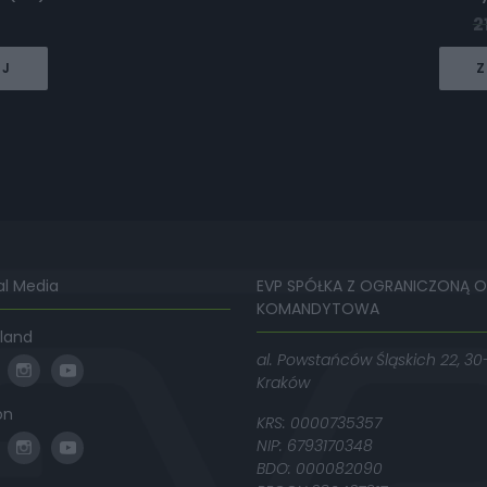
2
EJ
Z
al Media
EVP SPÓŁKA Z OGRANICZONĄ 
KOMANDYTOWA
land
al. Powstańców Śląskich 22, 30
Kraków
on
KRS: 0000735357
NIP: 6793170348
BDO: 000082090