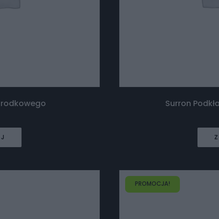
 środkowego
Surron Podkła
EJ
Z
PROMOCJA!