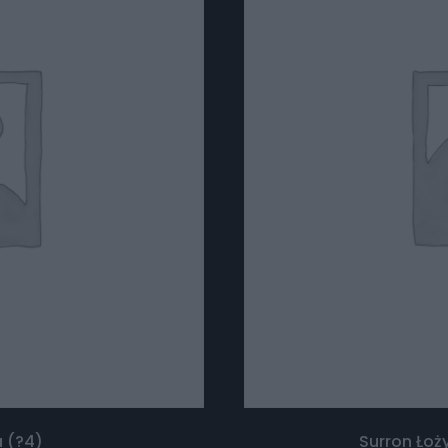
 (?4)
Surron Ło