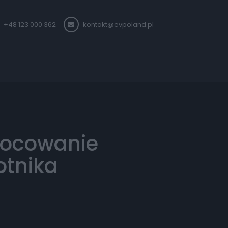
+48 123 000 362
kontakt@evpoland.pl
ocowanie
otnika