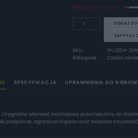
Magazyn: mała ilość
ilość
DODAJ DO
HORWIN
Mocowanie
ZAPYTAJ 
tylnego
błotnika
SKU
1PJ.2104-2
Kategorie
Części zami
IS
SPECYFIKACJA
UPRAWNIENIA DO KIEROW
 Oryginalny element montażowy przeznaczony do stabil
 podparcie, ogranicza drgania oraz zwiększa sztywność c