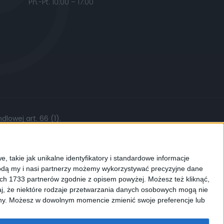
Pn.-Pt. 10:00 – 17:00
lowej art. 66 (1).
żytych części, stawki roboczej czy kursów
, takie jak unikalne identyfikatory i standardowe informacje
dą my i nasi partnerzy możemy wykorzystywać precyzyjne dane
ych 1733 partnerów zgodnie z opisem powyżej. Możesz też kliknąć,
j, że niektóre rodzaje przetwarzania danych osobowych mogą nie
ków cookies. Używamy ich do
ryny. Możesz w dowolnym momencie zmienić swoje preferencje lub
enić ustawienia dotyczące