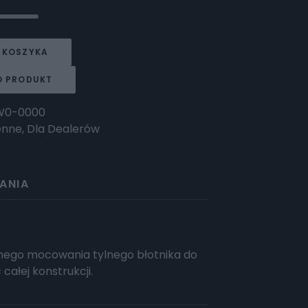
 KOSZYKA
O PRODUKT
HW0-0000
enne
,
Dla Dealerów
ANIA
nego mocowania tylnego błotnika do
ałej konstrukcji.