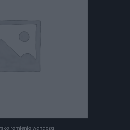
żysko ramienia wahacza