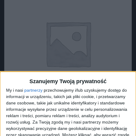
Szanujemy Twoją prywatność
My i nasi
partnerzy
przechowujemy i/lub uzyskujemy dostęp do
informacji w urządzeniu, takich jak pliki cookie, i przetwarzamy
dane osobowe, takie jak unikalne identyfikatory i standardowe
informacje wysyłane przez urządzenie w celu personalizowania
reklam i treści, pomiaru reklam i treści, analizy audytorium i
Surron Śruba (M6*16)
rozwój usług.
Za Twoją zgodą my i nasi partnerzy możemy
2,46
zł
wykorzystywać precyzyjne dane geolokalizacyjne i identyfikację
przez skanowanie urządzeń. Możesz kliknąć, aby wyrazić zgodę