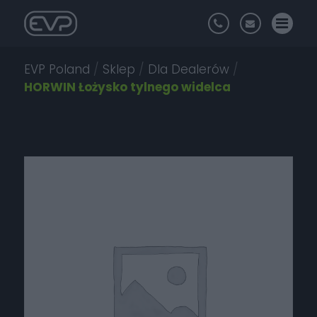
EVP Poland
/
Sklep
/
Dla Dealerów
/
HORWIN Łożysko tylnego widelca