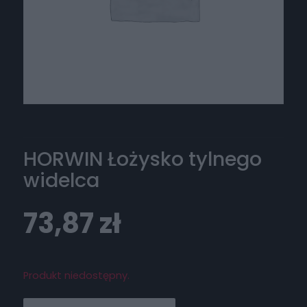
HORWIN Łożysko tylnego
widelca
73,87
zł
Produkt niedostępny.