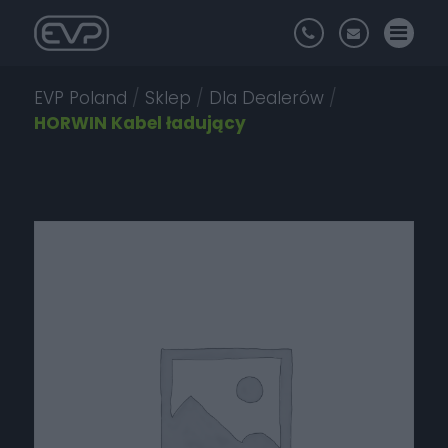
EVP Poland
/
Sklep
/
Dla Dealerów
/
HORWIN Kabel ładujący