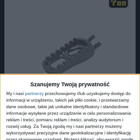
Szanujemy Twoją prywatność
My i nasi
partnerzy
przechowujemy i/lub uzyskujemy dostęp do
informacji w urządzeniu, takich jak pliki cookie, i przetwarzamy
dane osobowe, takie jak unikalne identyfikatory i standardowe
informacje wysyłane przez urządzenie w celu personalizowania
reklam i treści, pomiaru reklam i treści, analizy audytorium i
Surron Podnóżek lewy L1E X
rozwój usług.
Za Twoją zgodą my i nasi partnerzy możemy
68,81
zł
68,81
zł
wykorzystywać precyzyjne dane geolokalizacyjne i identyfikację
przez skanowanie urządzeń. Możesz kliknąć, aby wyrazić zgodę