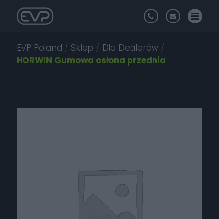
EVP Poland
/
Sklep
/
Dla Dealerów
/
HORWIN Gumowa osłona przednia