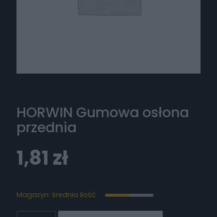
HORWIN Gumowa osłona
przednia
1,81
zł
Magazyn: średnia ilość
ilość