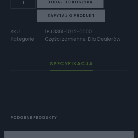
DODAJ DO KOSZYKA
HORWIN
Gumowa
ZAPYTAJ O PRODUKT
osłona
przednia
SKU
1PJ.3361-10T2-0000
Kategorie
Części zamienne
,
Dla Dealerów
SPECYFIKACJA
PODOBNE PRODUKTY