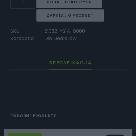
DODAJ DO KOSZYKA
Surron
Dętka
ZAPYTAJ O PRODUKT
tylna
17
SKU
51332-YS1A-0000
Storm
Kategoria
Dla Dealerów
SPECYFIKACJA
PODOBNE PRODUKTY