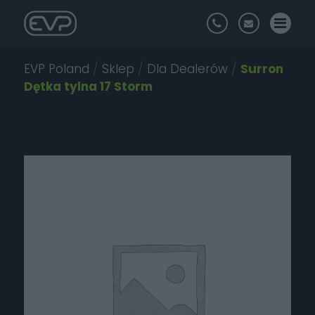
EVP Poland
/
Sklep
/
Dla Dealerów
/
Surron
Dętka tylna 17 Storm