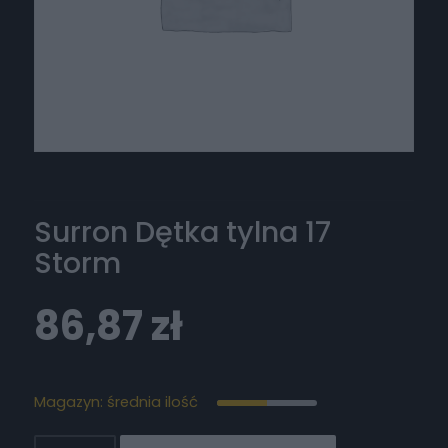
Surron Dętka tylna 17
Storm
86,87
zł
Magazyn: średnia ilość
ilość