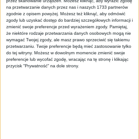
przez skanowanie urządzeń. Możesz kliknąć, aby wyrazić zgodę
68,81
zł
68,81
zł
na przetwarzanie danych przez nas i naszych 1733 partnerów
zgodnie z opisem powyżej. Możesz też kliknąć, aby odmówić
ZOBACZ WIĘCEJ
zgody lub uzyskać dostęp do bardziej szczegółowych informacji i
zmienić swoje preferencje przed wyrażeniem zgody.
Pamiętaj,
że niektóre rodzaje przetwarzania danych osobowych mogą nie
wymagać Twojej zgody, ale masz prawo sprzeciwić się takiemu
PROMOCJA!
przetwarzaniu. Twoje preferencje będą mieć zastosowanie tylko
do tej witryny. Możesz w dowolnym momencie zmienić swoje
preferencje lub wycofać zgodę, wracając na tę stronę i klikając
przycisk "Prywatność" na dole strony.