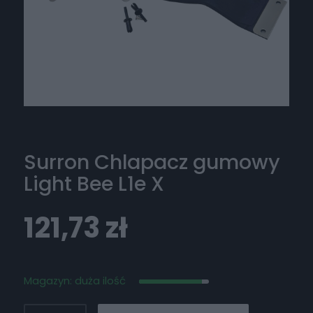
Surron Chlapacz gumowy
Light Bee L1e X
121,73
zł
Magazyn: duża ilość
ilość