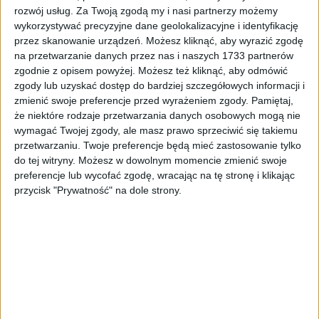
rozwój usług.
Za Twoją zgodą my i nasi partnerzy możemy
wykorzystywać precyzyjne dane geolokalizacyjne i identyfikację
przez skanowanie urządzeń. Możesz kliknąć, aby wyrazić zgodę
na przetwarzanie danych przez nas i naszych 1733 partnerów
zgodnie z opisem powyżej. Możesz też kliknąć, aby odmówić
zgody lub uzyskać dostęp do bardziej szczegółowych informacji i
zmienić swoje preferencje przed wyrażeniem zgody.
Pamiętaj,
Circuit Zestaw montażowy handbarów FHS ALLOY
że niektóre rodzaje przetwarzania danych osobowych mogą nie
L1E / X
wymagać Twojej zgody, ale masz prawo sprzeciwić się takiemu
118,99
zł
przetwarzaniu. Twoje preferencje będą mieć zastosowanie tylko
do tej witryny. Możesz w dowolnym momencie zmienić swoje
ZOBACZ WIĘCEJ
preferencje lub wycofać zgodę, wracając na tę stronę i klikając
przycisk "Prywatność" na dole strony.