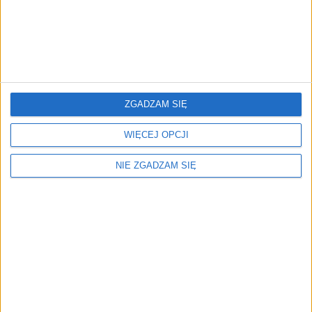
Surron Zestaw rowerowy
ZGADZAM SIĘ
550,40
zł
WIĘCEJ OPCJI
ZOBACZ WIĘCEJ
NIE ZGADZAM SIĘ