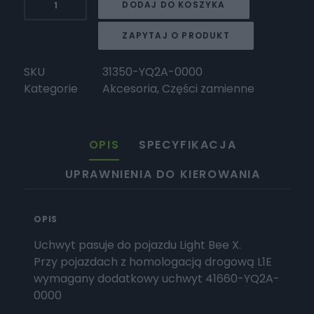
DODAJ DO KOSZYKA
Surron
Chlapacz
ZAPYTAJ O PRODUKT
gumowy
Light
SKU
31350-YQ2A-0000
Bee
Kategorie
Akcesoria
,
Części zamienne
L1e
X
OPIS
SPECYFIKACJA
UPRAWNIENIA DO KIEROWANIA
OPIS
Uchwyt pasuje do pojazdu Light Bee X.
Przy pojazdach z homologacją drogową L1E
wymagany dodatkowy uchwyt 41660-YQ2A-
0000