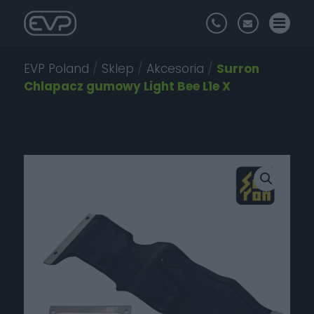
EVP Poland
/
Sklep
/
Akcesoria
/
Surron
Chlapacz gumowy Light Bee L1e X