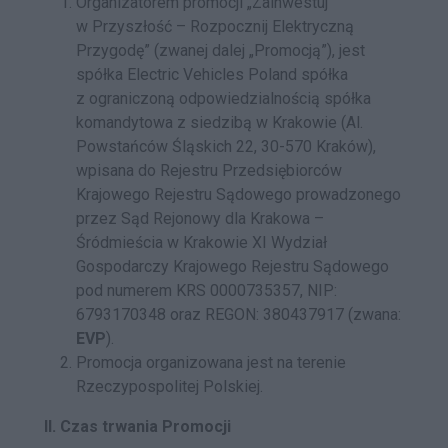
Organizatorem promocji „Zainwestuj
w Przyszłość – Rozpocznij Elektryczną
Przygodę” (zwanej dalej „Promocją”), jest
spółka Electric Vehicles Poland spółka
z ograniczoną odpowiedzialnością spółka
komandytowa z siedzibą w Krakowie (Al.
Powstańców Śląskich 22, 30-570 Kraków),
wpisana do Rejestru Przedsiębiorców
Krajowego Rejestru Sądowego prowadzonego
przez Sąd Rejonowy dla Krakowa –
Śródmieścia w Krakowie XI Wydział
Gospodarczy Krajowego Rejestru Sądowego
pod numerem KRS
0000735357
, NIP:
6793170348
oraz REGON:
380437917
(zwana:
EVP
).
Promocja organizowana jest na terenie
Rzeczypospolitej Polskiej.
II. Czas trwania Promocji