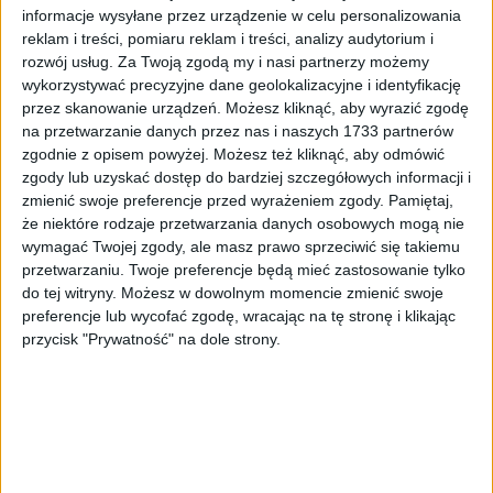
informacje wysyłane przez urządzenie w celu personalizowania
w regulaminie pod adresem:
reklam i treści, pomiaru reklam i treści, analizy audytorium i
https://evpoland.pl/regulamin-sklepu/
.
rozwój usług.
Za Twoją zgodą my i nasi partnerzy możemy
Promocja nie obejmuje Pojazdów
wykorzystywać precyzyjne dane geolokalizacyjne i identyfikację
zamówionych poza okresem trwania Promocji.
przez skanowanie urządzeń. Możesz kliknąć, aby wyrazić zgodę
Momentem zakupu Pojazdu jest data złożenia
na przetwarzanie danych przez nas i naszych 1733 partnerów
zamówienia. Zamówienia złożone przed
zgodnie z opisem powyżej. Możesz też kliknąć, aby odmówić
rozpoczęciem Promocji, bez względu na datę
zgody lub uzyskać dostęp do bardziej szczegółowych informacji i
zmienić swoje preferencje przed wyrażeniem zgody.
Pamiętaj,
zapłaty ceny za Pojazd lub jego odbiór, nie są
że niektóre rodzaje przetwarzania danych osobowych mogą nie
objęte Promocją.
wymagać Twojej zgody, ale masz prawo sprzeciwić się takiemu
Udział w promocji jest dobrowolny.
przetwarzaniu. Twoje preferencje będą mieć zastosowanie tylko
do tej witryny. Możesz w dowolnym momencie zmienić swoje
IV. Reklamacje
preferencje lub wycofać zgodę, wracając na tę stronę i klikając
przycisk "Prywatność" na dole strony.
Wszelkie reklamacje dotyczące przebiegu
Promocji można składać w dowolnej formie,
przy czym preferowaną formą jest forma:
mailowa na adres:
kontakt@evpoland.pl
lub
pisemna – przesyłką pocztową