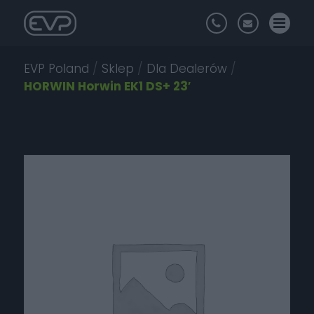
EVP Poland
/
Sklep
/
Dla Dealerów
/
HORWIN Horwin EK1 DS+ 23′