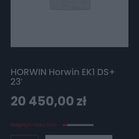
HORWIN Horwin EK1 DS+
23′
20 450,00
zł
Magazyn: mała ilość
ilość