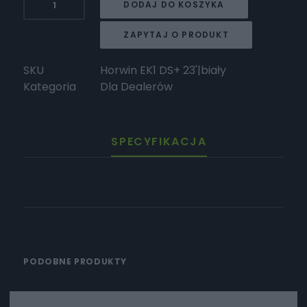
DODAJ DO KOSZYKA
HORWIN
Horwin
ZAPYTAJ O PRODUKT
EK1
DS+
SKU
Horwin EK1 DS+ 23'|biały
23'
Kategoria
Dla Dealerów
SPECYFIKACJA
PODOBNE PRODUKTY